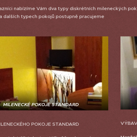
azníci nabízíme Vám dva typy diskrétních mileneckých po
na dalších typech pokojů postupně pracujeme
MILENECKÉ POKOJE STANDARD
VÝBAV
ILENECKÉHO POKOJE STANDARD