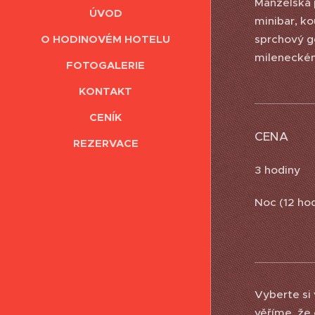
Manželská p
ÚVOD
minibar, ko
O HODINOVÉM HOTELU
sprchový ge
milenecké
FOTOGALERIE
KONTAKT
CENÍK
CENA
REZERVACE
3 hodiny 
Noc (12 hod
Vyberte si
věříme, že