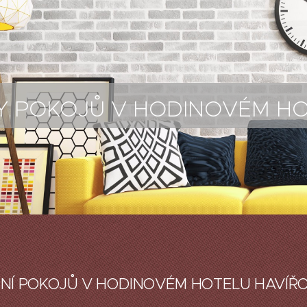
Y POKOJŮ V HODINOVÉM HO
NÍ POKOJŮ V HODINOVÉM HOTELU HAVÍŘ