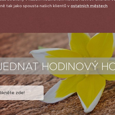
jně tak jako spousta našich klientů v
ostatních městech
JEDNAT HODINOVÝ HO
likněte zde!