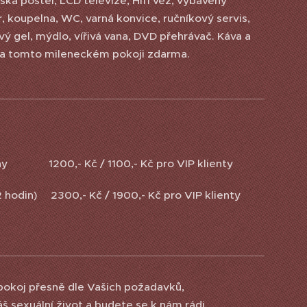
ká postel, LCD televize, Hifi věž, vybavený
, koupelna, WC, varná konvice, ručníkový servis,
ý gel, mýdlo, vířivá vana, DVD přehrávač. Káva a
 na tomto mileneckém pokoji zdarma.
ny 1200,- Kč / 1100,- Kč pro VIP klienty
2 hodin) 2300,- Kč / 1900,- Kč pro VIP klienty
 pokoj přesně dle Vašich požadavků,
š sexuální život a budete se k nám rádi