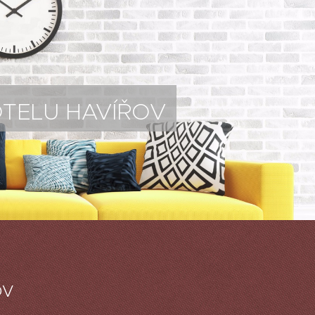
TELU HAVÍŘOV
OV