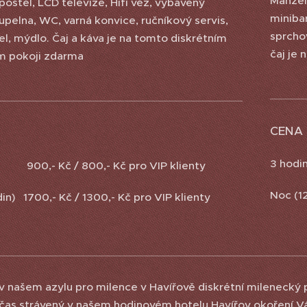
Manžels
ostel, LCD televize, Hifi věž, vybavený
minibar
upelna, WC, varná konvice, ručníkový servis,
sprchov
l, mýdlo. Čaj a káva je na tomto diskrétním
čaj je
m pokoji zdarma
CENA
3 hodi
900,- Kč / 800,- Kč pro VIP klienty
Noc (1
in) 1700,- Kč / 1300,- Kč pro VIP klienty
 v našem azylu pro milence v Havířově diskrétní milenecký
 čas strávený v našem hodinovém hotelu Havířov okoření Vá