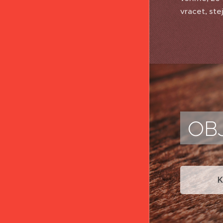
vracet, ste
OB
K